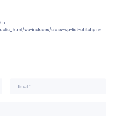
 in
ic_html/wp-includes/class-wp-list-util.php
on