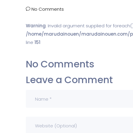
No Comments
Warning
: Invalid argument supplied for foreach()
/home/marudainouen/marudainouen.com/publ
line
151
No Comments
Leave a Comment